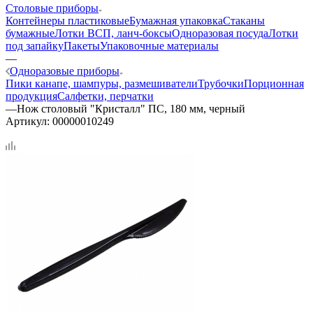
Столовые приборы
Контейнеры пластиковые
Бумажная упаковка
Стаканы
бумажные
Лотки ВСП, ланч-боксы
Одноразовая посуда
Лотки
под запайку
Пакеты
Упаковочные материалы
—
Одноразовые приборы
Пики канапе, шампуры, размешиватели
Трубочки
Порционная
продукция
Салфетки, перчатки
—
Нож столовый "Кристалл" ПС, 180 мм, черный
Артикул:
00000010249