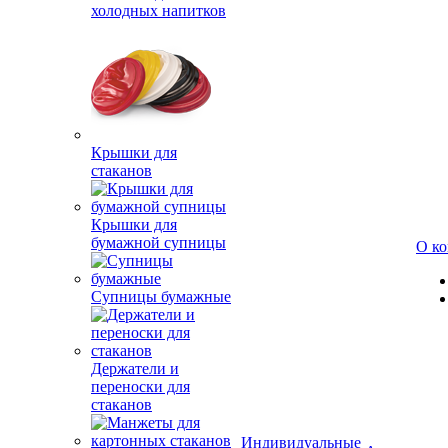
холодных напитков
Крышки для
стаканов
Крышки для
бумажной супницы
О к
Супницы бумажные
Держатели и
переноски для
стаканов
Индивидуальные