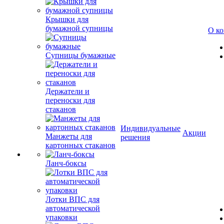
Крышки для
бумажной супницы
О к
Супницы бумажные
Держатели и
переноски для
стаканов
Индивидуальные
Акции
Манжеты для
решения
картонных стаканов
Ланч-боксы
Лотки ВПС для
автоматической
упаковки