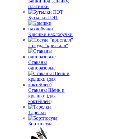
Банки под запайку,
платинки
Бутылки ПЭТ
Крышки нахлобучки
Посуда "кристалл"
Стаканы
одноразовые
Стаканы Шейк и
крышки (для
коктейлей)
Тарелки
Бортпосуда