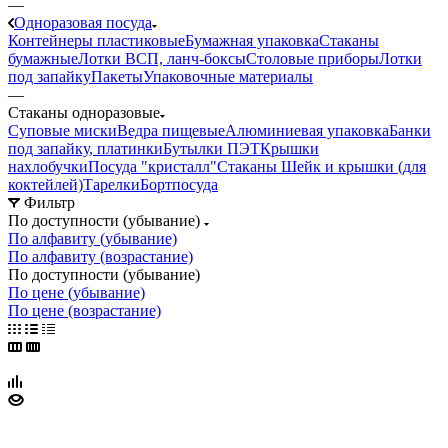
—
Одноразовая посуда
Контейнеры пластиковые
Бумажная упаковка
Стаканы
бумажные
Лотки ВСП, ланч-боксы
Столовые приборы
Лотки
под запайку
Пакеты
Упаковочные материалы
—
Стаканы одноразовые
Суповые миски
Ведра пищевые
Алюминиевая упаковка
Банки
под запайку, платинки
Бутылки ПЭТ
Крышки
нахлобучки
Посуда "кристалл"
Стаканы Шейк и крышки (для
коктейлей)
Тарелки
Бортпосуда
Фильтр
По доступности (убывание)
По алфавиту (убывание)
По алфавиту (возрастание)
По доступности (убывание)
По цене (убывание)
По цене (возрастание)