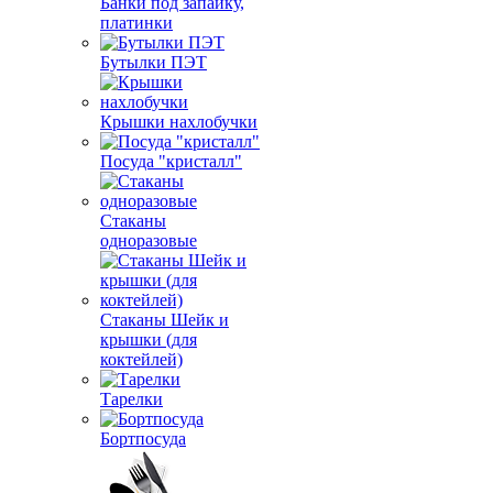
Банки под запайку,
платинки
Бутылки ПЭТ
Крышки нахлобучки
Посуда "кристалл"
Стаканы
одноразовые
Стаканы Шейк и
крышки (для
коктейлей)
Тарелки
Бортпосуда