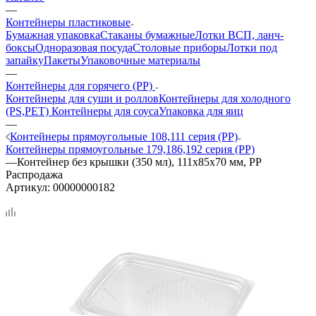
—
Контейнеры пластиковые
Бумажная упаковка
Стаканы бумажные
Лотки ВСП, ланч-
боксы
Одноразовая посуда
Столовые приборы
Лотки под
запайку
Пакеты
Упаковочные материалы
—
Контейнеры для горячего (PP)
Контейнеры для суши и роллов
Контейнеры для холодного
(PS,PET)
Контейнеры для соуса
Упаковка для яиц
—
Контейнеры прямоугольные 108,111 серия (PP)
Контейнеры прямоугольные 179,186,192 серия (PP)
—
Контейнер без крышки (350 мл), 111х85х70 мм, PP
Распродажа
Артикул:
00000000182