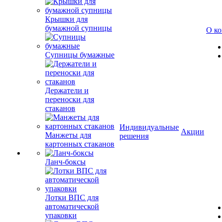
Крышки для
бумажной супницы
О к
Супницы бумажные
Держатели и
переноски для
стаканов
Индивидуальные
Акции
Манжеты для
решения
картонных стаканов
Ланч-боксы
Лотки ВПС для
автоматической
упаковки