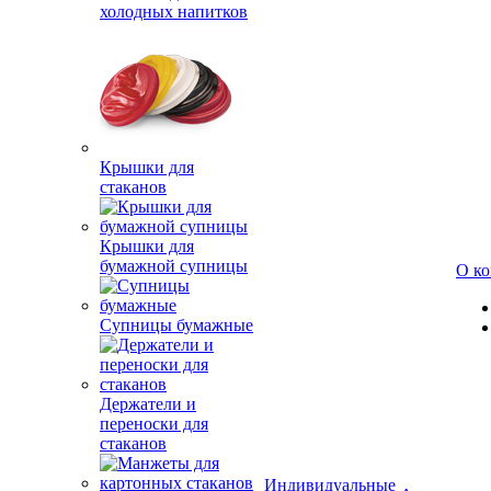
холодных напитков
Крышки для
стаканов
Крышки для
бумажной супницы
О к
Супницы бумажные
Держатели и
переноски для
стаканов
Индивидуальные