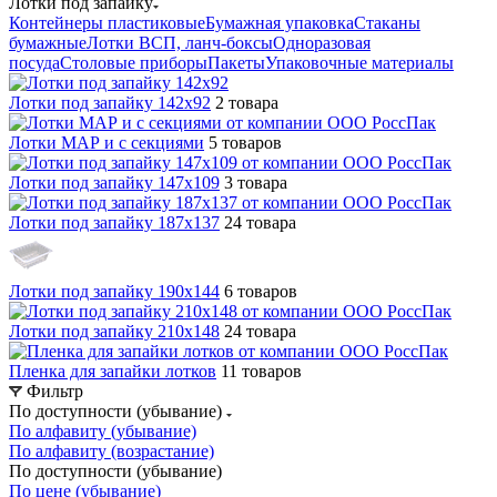
Лотки под запайку
Контейнеры пластиковые
Бумажная упаковка
Стаканы
бумажные
Лотки ВСП, ланч-боксы
Одноразовая
посуда
Столовые приборы
Пакеты
Упаковочные материалы
Лотки под запайку 142х92
2 товара
Лотки МАР и с секциями
5 товаров
Лотки под запайку 147х109
3 товара
Лотки под запайку 187х137
24 товара
Лотки под запайку 190х144
6 товаров
Лотки под запайку 210х148
24 товара
Пленка для запайки лотков
11 товаров
Фильтр
По доступности (убывание)
По алфавиту (убывание)
По алфавиту (возрастание)
По доступности (убывание)
По цене (убывание)