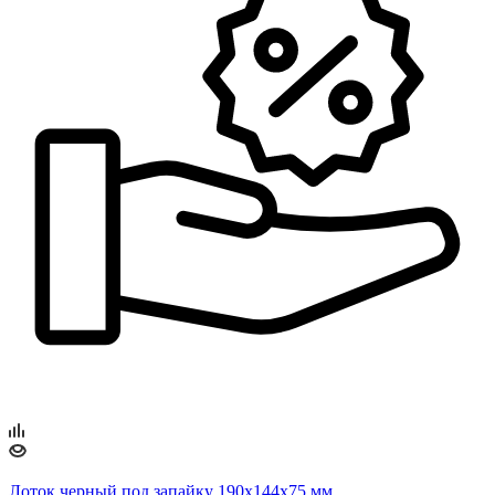
Лоток черный под запайку 190х144х75 мм