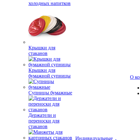
холодных напитков
Крышки для
стаканов
Крышки для
бумажной супницы
О к
Супницы бумажные
Держатели и
переноски для
стаканов
Индивидуальные