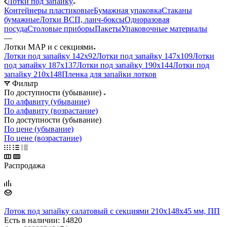
Лотки под запайку
Контейнеры пластиковые
Бумажная упаковка
Стаканы
бумажные
Лотки ВСП, ланч-боксы
Одноразовая
посуда
Столовые приборы
Пакеты
Упаковочные материалы
—
Лотки МАР и с секциями
Лотки под запайку 142х92
Лотки под запайку 147х109
Лотки
под запайку 187х137
Лотки под запайку 190х144
Лотки под
запайку 210х148
Пленка для запайки лотков
Фильтр
По доступности (убывание)
По алфавиту (убывание)
По алфавиту (возрастание)
По доступности (убывание)
По цене (убывание)
По цене (возрастание)
Распродажа
Лоток под запайку салатовый с секциями 210х148х45 мм, ПП
Есть в наличии
: 14820