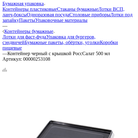
Бумажная упаковка
Контейнеры пластиковые
Стаканы бумажные
Лотки ВСП,
ланч-боксы
Одноразовая посуда
Столовые приборы
Лотки под
запайку
Пакеты
Упаковочные материалы
—
Контейнеры бумажные
Лотки для фаст-фуда
Упаковка для бургеров,
сэндвичей
Бумажные пакеты, обёртки, уголки
Коробки
пищевые
—
Контейнер черный с крышкой РоссСалат 500 мл
Артикул:
00000253108