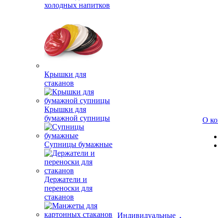
холодных напитков
Крышки для
стаканов
Крышки для
бумажной супницы
О к
Супницы бумажные
Держатели и
переноски для
стаканов
Индивидуальные