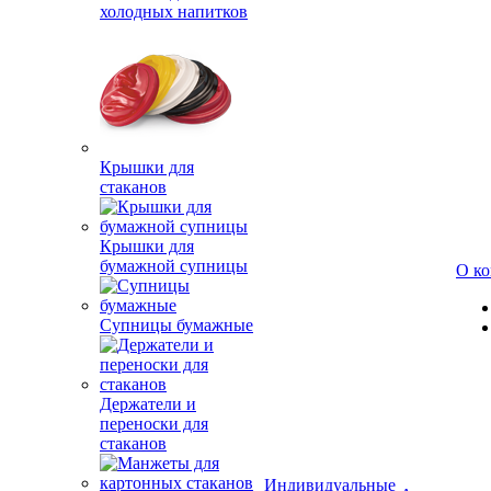
холодных напитков
Крышки для
стаканов
Крышки для
бумажной супницы
О к
Супницы бумажные
Держатели и
переноски для
стаканов
Индивидуальные