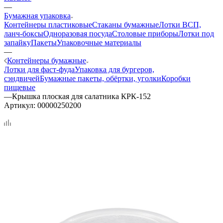
—
Бумажная упаковка
Контейнеры пластиковые
Стаканы бумажные
Лотки ВСП,
ланч-боксы
Одноразовая посуда
Столовые приборы
Лотки под
запайку
Пакеты
Упаковочные материалы
—
Контейнеры бумажные
Лотки для фаст-фуда
Упаковка для бургеров,
сэндвичей
Бумажные пакеты, обёртки, уголки
Коробки
пищевые
—
Крышка плоская для салатника КРК-152
Артикул:
00000250200