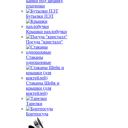
Банки под запайку,
платинки
Бутылки ПЭТ
Крышки нахлобучки
Посуда "кристалл"
Стаканы
одноразовые
Стаканы Шейк и
крышки (для
коктейлей)
Тарелки
Бортпосуда