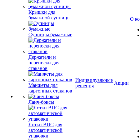
Крышки для
бумажной супницы
О к
Супницы бумажные
Держатели и
переноски для
стаканов
Индивидуальные
Акции
Манжеты для
решения
картонных стаканов
Ланч-боксы
Лотки ВПС для
автоматической
упаковки