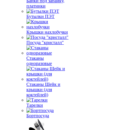
Банки под запайку,
платинки
Бутылки ПЭТ
Крышки нахлобучки
Посуда "кристалл"
Стаканы
одноразовые
Стаканы Шейк и
крышки (для
коктейлей)
Тарелки
Бортпосуда