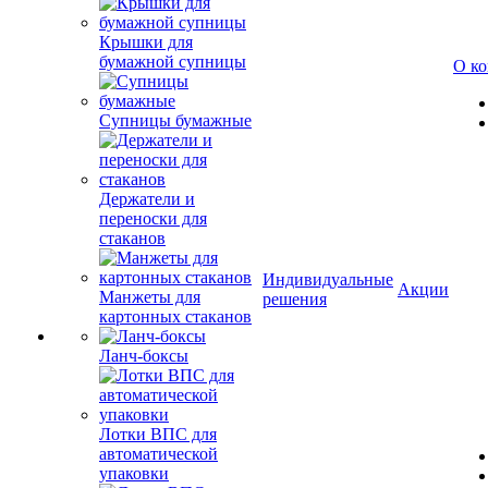
Крышки для
бумажной супницы
О к
Супницы бумажные
Держатели и
переноски для
стаканов
Индивидуальные
Акции
Манжеты для
решения
картонных стаканов
Ланч-боксы
Лотки ВПС для
автоматической
упаковки