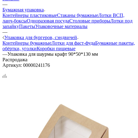
—
Бумажная упаковка
Контейнеры пластиковые
Стаканы бумажные
Лотки ВСП,
ланч-боксы
Одноразовая посуда
Столовые приборы
Лотки под
запайку
Пакеты
Упаковочные материалы
—
Упаковка для бургеров, сэндвичей
Контейнеры бумажные
Лотки для фаст-фуда
Бумажные пакеты,
обёртки, уголки
Коробки пищевые
—
Упаковка для шаурмы крафт 90*50*130 мм
Распродажа
Артикул:
00000241176