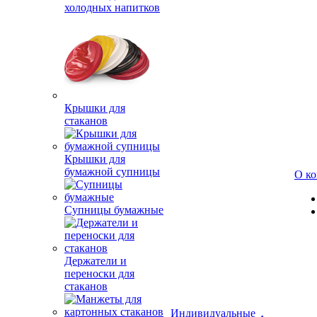
холодных напитков
Крышки для
стаканов
Крышки для
бумажной супницы
О к
Супницы бумажные
Держатели и
переноски для
стаканов
Индивидуальные