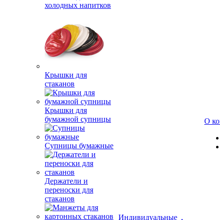
холодных напитков
Крышки для
стаканов
Крышки для
бумажной супницы
О к
Супницы бумажные
Держатели и
переноски для
стаканов
Индивидуальные