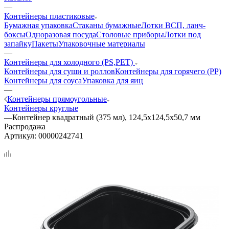
—
Контейнеры пластиковые
Бумажная упаковка
Стаканы бумажные
Лотки ВСП, ланч-
боксы
Одноразовая посуда
Столовые приборы
Лотки под
запайку
Пакеты
Упаковочные материалы
—
Контейнеры для холодного (PS,PET)
Контейнеры для суши и роллов
Контейнеры для горячего (PP)
Контейнеры для соуса
Упаковка для яиц
—
Контейнеры прямоугольные
Контейнеры круглые
—
Контейнер квадратный (375 мл), 124,5х124,5х50,7 мм
Распродажа
Артикул:
00000242741