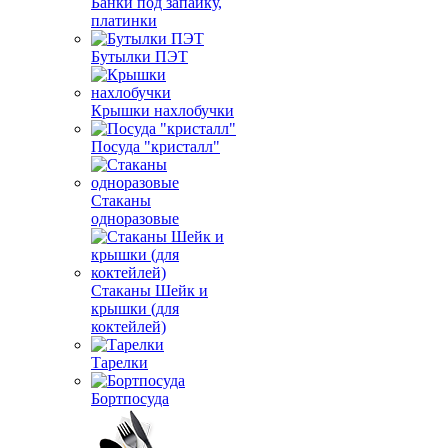
Банки под запайку,
платинки
Бутылки ПЭТ
Крышки нахлобучки
Посуда "кристалл"
Стаканы
одноразовые
Стаканы Шейк и
крышки (для
коктейлей)
Тарелки
Бортпосуда