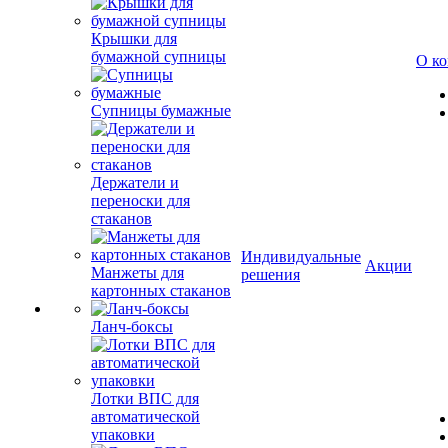
Крышки для
бумажной супницы
О к
Супницы бумажные
Держатели и
переноски для
стаканов
Индивидуальные
Акции
Манжеты для
решения
картонных стаканов
Ланч-боксы
Лотки ВПС для
автоматической
упаковки