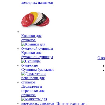
холодных напитков
Крышки для
стаканов
Крышки для
бумажной супницы
О к
Супницы бумажные
Держатели и
переноски для
стаканов
Индивидуальные