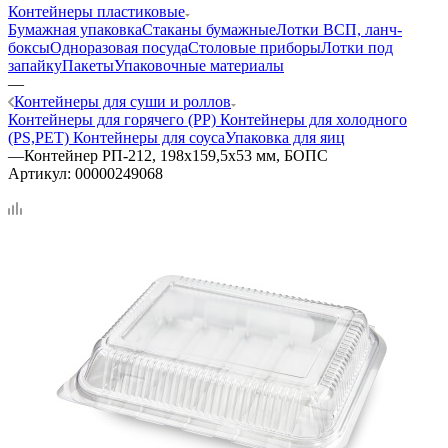
Контейнеры пластиковые
Бумажная упаковка
Стаканы бумажные
Лотки ВСП, ланч-
боксы
Одноразовая посуда
Столовые приборы
Лотки под
запайку
Пакеты
Упаковочные материалы
—
Контейнеры для суши и роллов
Контейнеры для горячего (PP)
Контейнеры для холодного
(PS,PET)
Контейнеры для соуса
Упаковка для яиц
—
Контейнер РП-212, 198х159,5х53 мм, БОПС
Артикул:
00000249068