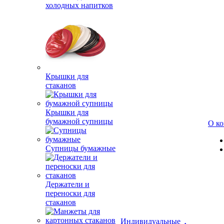
холодных напитков
Крышки для
стаканов
Крышки для
бумажной супницы
О к
Супницы бумажные
Держатели и
переноски для
стаканов
Индивидуальные