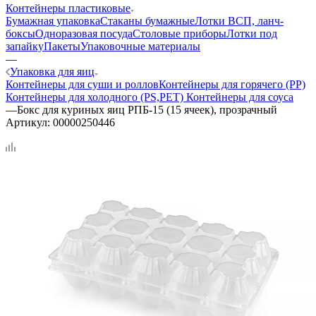
Контейнеры пластиковые
Бумажная упаковка
Стаканы бумажные
Лотки ВСП, ланч-
боксы
Одноразовая посуда
Столовые приборы
Лотки под
запайку
Пакеты
Упаковочные материалы
—
Упаковка для яиц
Контейнеры для суши и роллов
Контейнеры для горячего (PP)
Контейнеры для холодного (PS,PET)
Контейнеры для соуса
—
Бокс для куриных яиц РПБ-15 (15 ячеек), прозрачный
Артикул:
00000250446