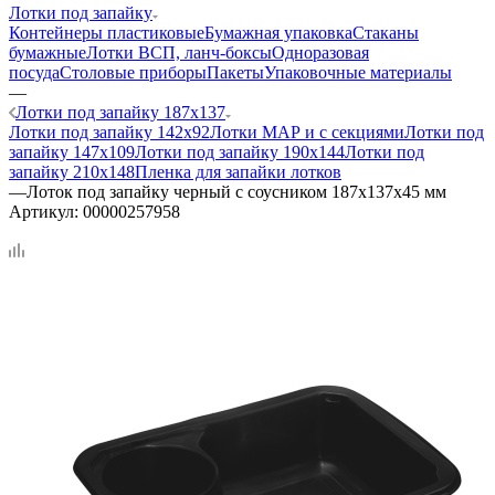
Лотки под запайку
Контейнеры пластиковые
Бумажная упаковка
Стаканы
бумажные
Лотки ВСП, ланч-боксы
Одноразовая
посуда
Столовые приборы
Пакеты
Упаковочные материалы
—
Лотки под запайку 187х137
Лотки под запайку 142х92
Лотки МАР и с секциями
Лотки под
запайку 147х109
Лотки под запайку 190х144
Лотки под
запайку 210х148
Пленка для запайки лотков
—
Лоток под запайку черный с соусником 187х137х45 мм
Артикул:
00000257958