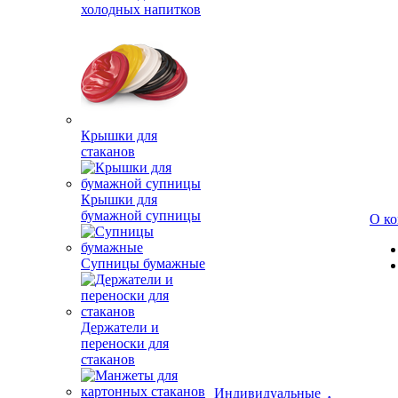
холодных напитков
Крышки для
стаканов
Крышки для
бумажной супницы
О к
Супницы бумажные
Держатели и
переноски для
стаканов
Индивидуальные