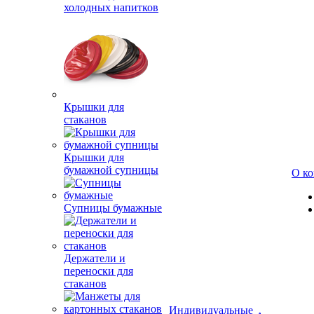
холодных напитков
Крышки для
стаканов
Крышки для
бумажной супницы
О к
Супницы бумажные
Держатели и
переноски для
стаканов
Индивидуальные