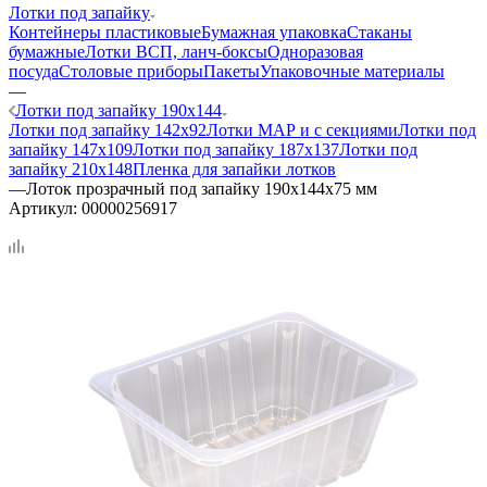
Лотки под запайку
Контейнеры пластиковые
Бумажная упаковка
Стаканы
бумажные
Лотки ВСП, ланч-боксы
Одноразовая
посуда
Столовые приборы
Пакеты
Упаковочные материалы
—
Лотки под запайку 190х144
Лотки под запайку 142х92
Лотки МАР и с секциями
Лотки под
запайку 147х109
Лотки под запайку 187х137
Лотки под
запайку 210х148
Пленка для запайки лотков
—
Лоток прозрачный под запайку 190х144х75 мм
Артикул:
00000256917