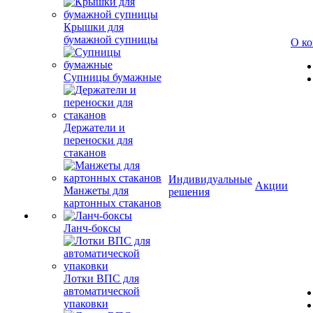
Крышки для
бумажной супницы
О к
Супницы бумажные
Держатели и
переноски для
стаканов
Индивидуальные
Акции
Манжеты для
решения
картонных стаканов
Ланч-боксы
Лотки ВПС для
автоматической
упаковки