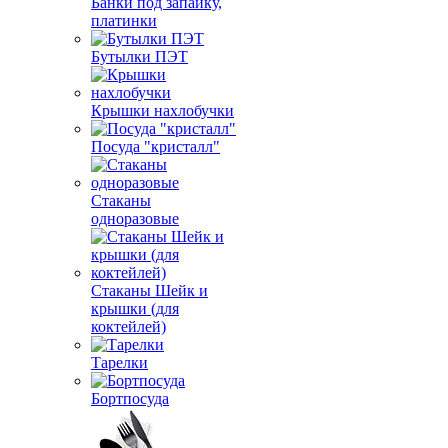
Банки под запайку,
платинки
Бутылки ПЭТ
Крышки нахлобучки
Посуда "кристалл"
Стаканы
одноразовые
Стаканы Шейк и
крышки (для
коктейлей)
Тарелки
Бортпосуда