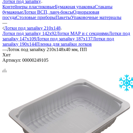
Лотки под запайку
Контейнеры пластиковые
Бумажная упаковка
Стаканы
бумажные
Лотки ВСП, ланч-боксы
Одноразовая
посуда
Столовые приборы
Пакеты
Упаковочные материалы
—
Лотки под запайку 210х148
Лотки под запайку 142х92
Лотки МАР и с секциями
Лотки под
запайку 147х109
Лотки под запайку 187х137
Лотки под
запайку 190х144
Пленка для запайки лотков
—
Лоток под запайку 210х148х40 мм, ПП
Хит
Артикул:
00000249105