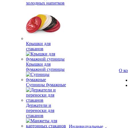
холодных напитков
Крышки для
стаканов
Крышки для
бумажной супницы
О к
Супницы бумажные
Держатели и
переноски для
стаканов
Индивидуальные