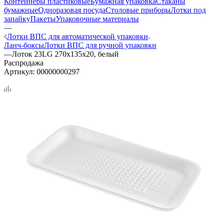
Контейнеры пластиковые
Бумажная упаковка
Стаканы
бумажные
Одноразовая посуда
Столовые приборы
Лотки под
запайку
Пакеты
Упаковочные материалы
—
Лотки ВПС для автоматической упаковки
Ланч-боксы
Лотки ВПС для ручной упаковки
—
Лоток 23LG 270х135х20, белый
Распродажа
Артикул:
00000000297