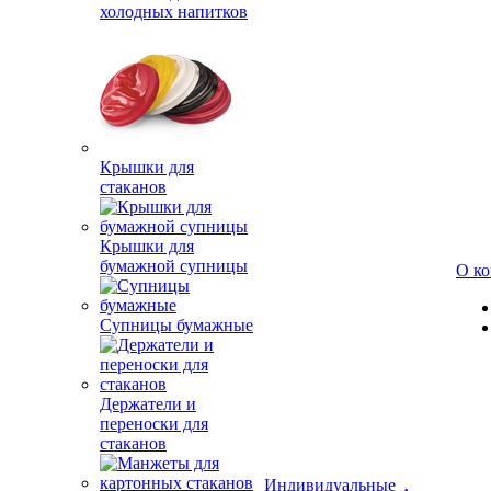
холодных напитков
Крышки для
стаканов
Крышки для
бумажной супницы
О к
Супницы бумажные
Держатели и
переноски для
стаканов
Индивидуальные