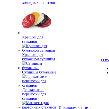
холодных напитков
Крышки для
стаканов
Крышки для
бумажной супницы
О к
Супницы бумажные
Держатели и
переноски для
стаканов
Индивидуальные