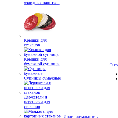
холодных напитков
Крышки для
стаканов
Крышки для
бумажной супницы
О к
Супницы бумажные
Держатели и
переноски для
стаканов
Индивидуальные