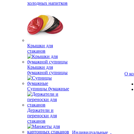
холодных напитков
Крышки для
стаканов
Крышки для
бумажной супницы
О к
Супницы бумажные
Держатели и
переноски для
стаканов
Индивидуальные