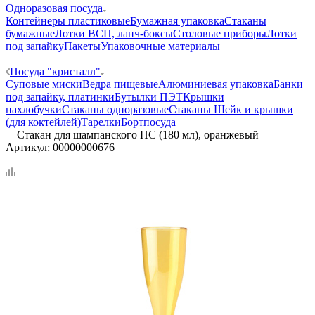
Одноразовая посуда
Контейнеры пластиковые
Бумажная упаковка
Стаканы
бумажные
Лотки ВСП, ланч-боксы
Столовые приборы
Лотки
под запайку
Пакеты
Упаковочные материалы
—
Посуда "кристалл"
Суповые миски
Ведра пищевые
Алюминиевая упаковка
Банки
под запайку, платинки
Бутылки ПЭТ
Крышки
нахлобучки
Стаканы одноразовые
Стаканы Шейк и крышки
(для коктейлей)
Тарелки
Бортпосуда
—
Стакан для шампанского ПС (180 мл), оранжевый
Артикул:
00000000676