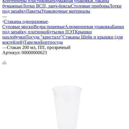
Контейнеры пластиковые
Бумажная упаковка
Стаканы
бумажные
Лотки ВСП, ланч-боксы
Столовые приборы
Лотки
под запайку
Пакеты
Упаковочные материалы
—
Стаканы одноразовые
Суповые миски
Ведра пищевые
Алюминиевая упаковка
Банки
под запайку, платинки
Бутылки ПЭТ
Крышки
нахлобучки
Посуда "кристалл"
Стаканы Шейк и крышки (для
коктейлей)
Тарелки
Бортпосуда
—
Стакан 200 мл, ПП, прозрачный
Артикул:
00000000623