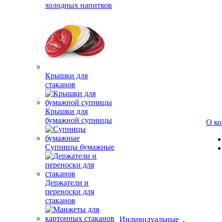
холодных напитков
Крышки для
стаканов
Крышки для
бумажной супницы
О к
Супницы бумажные
Держатели и
переноски для
стаканов
Индивидуальные