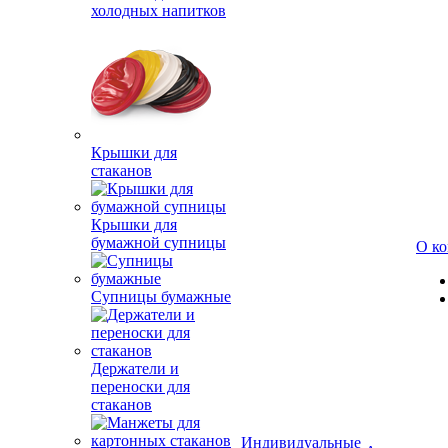
холодных напитков
Крышки для
стаканов
Крышки для
бумажной супницы
О к
Супницы бумажные
Держатели и
переноски для
стаканов
Индивидуальные