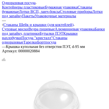
Одноразовая посуда
Контейнеры пластиковые
Бумажная упаковка
Стаканы
бумажные
Лотки ВСП, ланч-боксы
Столовые приборы
Лотки
под запайку
Пакеты
Упаковочные материалы
—
Стаканы Шейк и крышки (для коктейлей)
Суповые миски
Ведра пищевые
Алюминиевая упаковка
Банки
под запайку, платинки
Бутылки ПЭТ
Крышки
нахлобучки
Посуда "кристалл"
Стаканы
одноразовые
Тарелки
Бортпосуда
—
Крышка купольная без отверстия ПЭТ, d-95 мм
Артикул:
00000020884