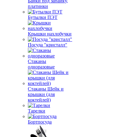
Банки под запайку,
платинки
Бутылки ПЭТ
Крышки нахлобучки
Посуда "кристалл"
Стаканы
одноразовые
Стаканы Шейк и
крышки (для
коктейлей)
Тарелки
Бортпосуда