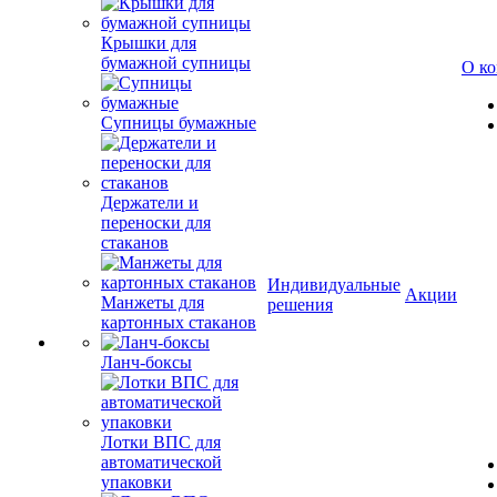
Крышки для
бумажной супницы
О к
Супницы бумажные
Держатели и
переноски для
стаканов
Индивидуальные
Акции
Манжеты для
решения
картонных стаканов
Ланч-боксы
Лотки ВПС для
автоматической
упаковки