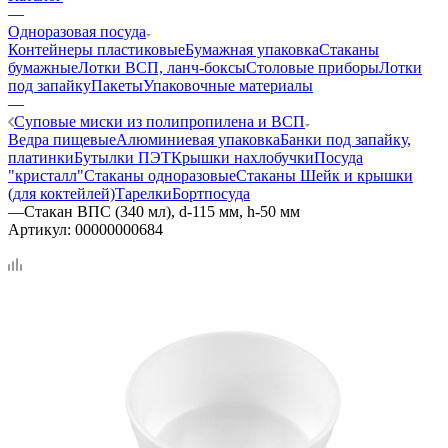
—
Одноразовая посуда
Контейнеры пластиковые
Бумажная упаковка
Стаканы
бумажные
Лотки ВСП, ланч-боксы
Столовые приборы
Лотки
под запайку
Пакеты
Упаковочные материалы
—
Суповые миски из полипропилена и ВСП
Ведра пищевые
Алюминиевая упаковка
Банки под запайку,
платинки
Бутылки ПЭТ
Крышки нахлобучки
Посуда
"кристалл"
Стаканы одноразовые
Стаканы Шейк и крышки
(для коктейлей)
Тарелки
Бортпосуда
—
Стакан ВПС (340 мл), d-115 мм, h-50 мм
Артикул:
00000000684