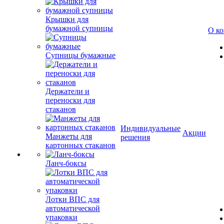
Крышки для
бумажной супницы
О к
Супницы бумажные
Держатели и
переноски для
стаканов
Индивидуальные
Акции
Манжеты для
решения
картонных стаканов
Ланч-боксы
Лотки ВПС для
автоматической
упаковки