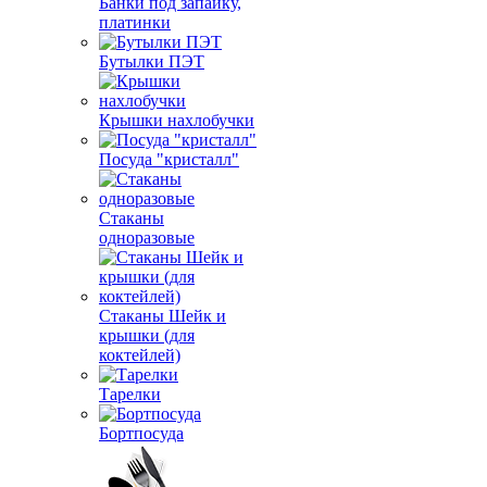
Банки под запайку,
платинки
Бутылки ПЭТ
Крышки нахлобучки
Посуда "кристалл"
Стаканы
одноразовые
Стаканы Шейк и
крышки (для
коктейлей)
Тарелки
Бортпосуда