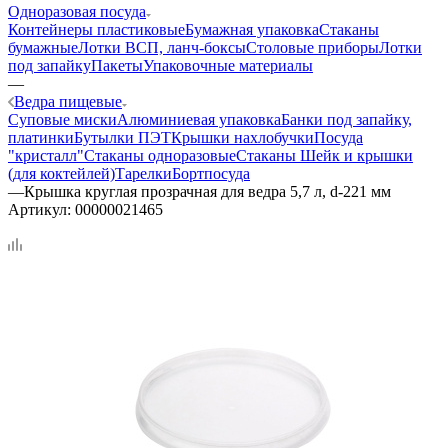
Одноразовая посуда
Контейнеры пластиковые
Бумажная упаковка
Стаканы
бумажные
Лотки ВСП, ланч-боксы
Столовые приборы
Лотки
под запайку
Пакеты
Упаковочные материалы
—
Ведра пищевые
Суповые миски
Алюминиевая упаковка
Банки под запайку,
платинки
Бутылки ПЭТ
Крышки нахлобучки
Посуда
"кристалл"
Стаканы одноразовые
Стаканы Шейк и крышки
(для коктейлей)
Тарелки
Бортпосуда
—
Крышка круглая прозрачная для ведра 5,7 л, d-221 мм
Артикул:
00000021465