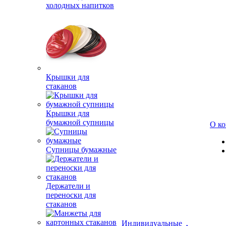
холодных напитков
Крышки для
стаканов
Крышки для
бумажной супницы
О к
Супницы бумажные
Держатели и
переноски для
стаканов
Индивидуальные