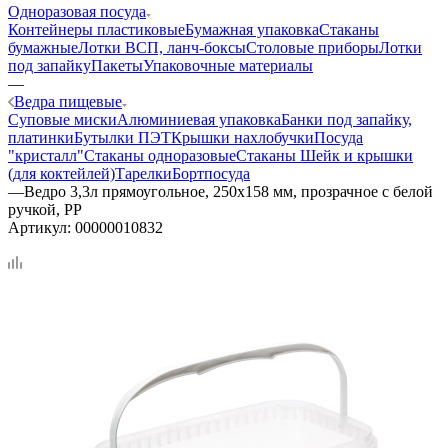
Одноразовая посуда
Контейнеры пластиковые
Бумажная упаковка
Стаканы
бумажные
Лотки ВСП, ланч-боксы
Столовые приборы
Лотки
под запайку
Пакеты
Упаковочные материалы
—
Ведра пищевые
Суповые миски
Алюминиевая упаковка
Банки под запайку,
платинки
Бутылки ПЭТ
Крышки нахлобучки
Посуда
"кристалл"
Стаканы одноразовые
Стаканы Шейк и крышки
(для коктейлей)
Тарелки
Бортпосуда
—
Ведро 3,3л прямоугольное, 250х158 мм, прозрачное с белой
ручкой, PP
Артикул:
00000010832