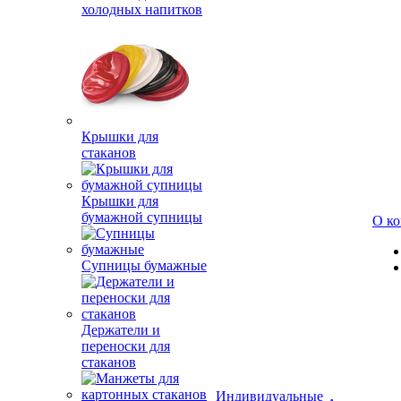
холодных напитков
Крышки для
стаканов
Крышки для
бумажной супницы
О к
Супницы бумажные
Держатели и
переноски для
стаканов
Индивидуальные