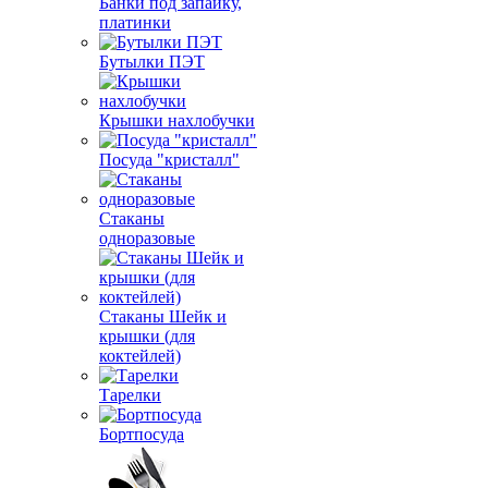
Банки под запайку,
платинки
Бутылки ПЭТ
Крышки нахлобучки
Посуда "кристалл"
Стаканы
одноразовые
Стаканы Шейк и
крышки (для
коктейлей)
Тарелки
Бортпосуда