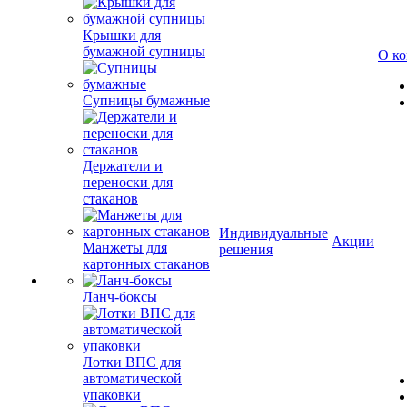
Крышки для
бумажной супницы
О к
Супницы бумажные
Держатели и
переноски для
стаканов
Индивидуальные
Акции
Манжеты для
решения
картонных стаканов
Ланч-боксы
Лотки ВПС для
автоматической
упаковки