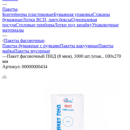
—
Пакеты
Контейнеры пластиковые
Бумажная упаковка
Стаканы
бумажные
Лотки ВСП, ланч-боксы
Одноразовая
посуда
Столовые приборы
Лотки под запайку
Упаковочные
материалы
—
Пакеты фасовочные
Пакеты бумажные с ручками
Пакеты вакуумные
Пакеты
майка
Пакеты мусорные
—
Пакет фасовочный ПНД (8 мкм), 1000 шт./упак., 100х270
мм
Артикул:
00000000434