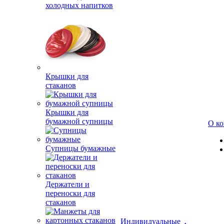
холодных напитков
Крышки для
стаканов
Крышки для
бумажной супницы
О к
Супницы бумажные
Держатели и
переноски для
стаканов
Индивидуальные