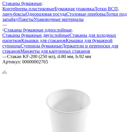
Стаканы бумажные
Контейнеры пластиковые
Бумажная упаковка
Лотки ВСП,
ланч-боксы
Одноразовая посуда
Столовые приборы
Лотки под
запайку
Пакеты
Упаковочные материалы
—
Стаканы бумажные однослойные
Стаканы бумажные двухслойные
Стаканы для холодных
напитков
Крышки для стаканов
Крышки для бумажной
супницы
Супницы бумажные
Держатели и переноски для
стаканов
Манжеты для картонных стаканов
—
Стакан KF-200 (250 мл), d-80 мм, h-92 мм
Артикул:
00000002765