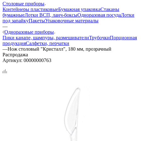
Столовые приборы
Контейнеры пластиковые
Бумажная упаковка
Стаканы
бумажные
Лотки ВСП, ланч-боксы
Одноразовая посуда
Лотки
под запайку
Пакеты
Упаковочные материалы
—
Одноразовые приборы
Пики канапе, шампуры, размешиватели
Трубочки
Порционная
продукция
Салфетки, перчатки
—
Нож столовый "Кристалл", 180 мм, прозрачный
Распродажа
Артикул:
00000000763