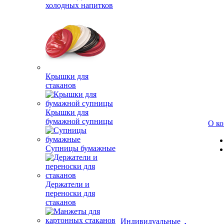
холодных напитков
Крышки для
стаканов
Крышки для
бумажной супницы
О к
Супницы бумажные
Держатели и
переноски для
стаканов
Индивидуальные