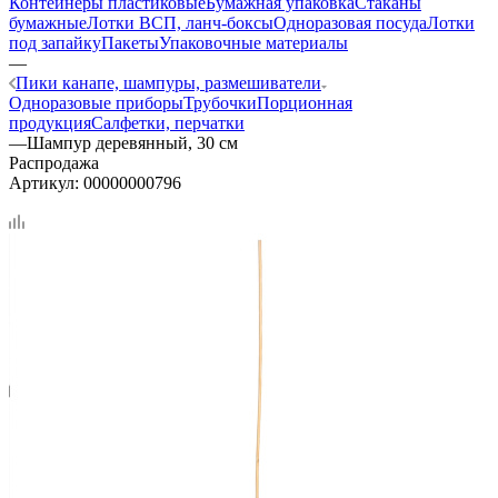
Контейнеры пластиковые
Бумажная упаковка
Стаканы
бумажные
Лотки ВСП, ланч-боксы
Одноразовая посуда
Лотки
под запайку
Пакеты
Упаковочные материалы
—
Пики канапе, шампуры, размешиватели
Одноразовые приборы
Трубочки
Порционная
продукция
Салфетки, перчатки
—
Шампур деревянный, 30 см
Распродажа
Артикул:
00000000796