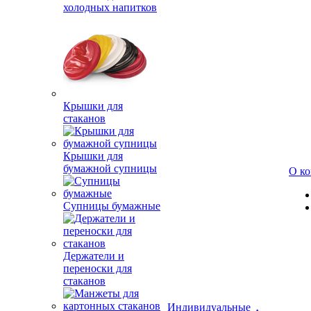
холодных напитков
Крышки для
стаканов
Крышки для
бумажной супницы
О к
Супницы бумажные
Держатели и
переноски для
стаканов
Индивидуальные