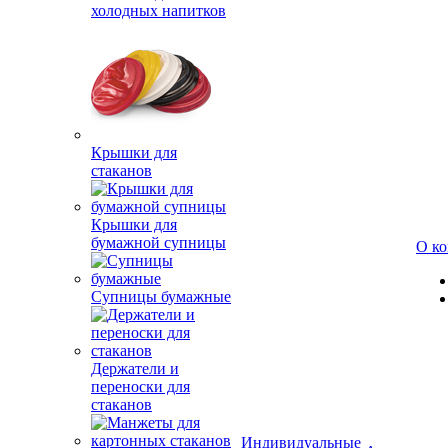
холодных напитков
Крышки для
стаканов
Крышки для
бумажной супницы
О к
Супницы бумажные
Держатели и
переноски для
стаканов
Индивидуальные