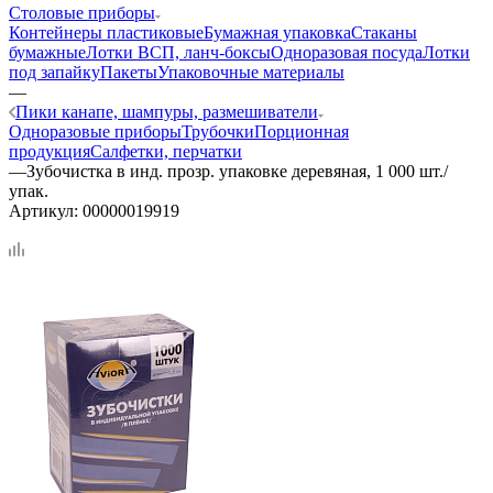
Столовые приборы
Контейнеры пластиковые
Бумажная упаковка
Стаканы
бумажные
Лотки ВСП, ланч-боксы
Одноразовая посуда
Лотки
под запайку
Пакеты
Упаковочные материалы
—
Пики канапе, шампуры, размешиватели
Одноразовые приборы
Трубочки
Порционная
продукция
Салфетки, перчатки
—
Зубочистка в инд. прозр. упаковке деревяная, 1 000 шт./
упак.
Артикул:
00000019919