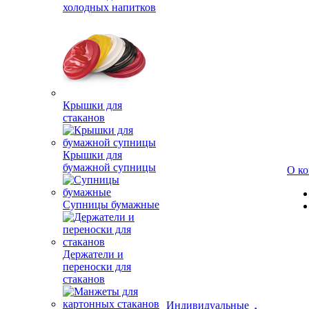
холодных напитков
Крышки для
стаканов
Крышки для
бумажной супницы
О к
Супницы бумажные
Держатели и
переноски для
стаканов
Индивидуальные