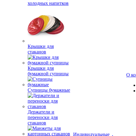
холодных напитков
Крышки для
стаканов
Крышки для
бумажной супницы
О к
Супницы бумажные
Держатели и
переноски для
стаканов
Индивидуальные