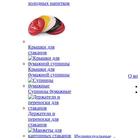
холодных напитков
Крышки для
стаканов
Крышки для
бумажной супницы
О к
Супницы бумажные
Держатели и
переноски для
стаканов
Индивидуальные