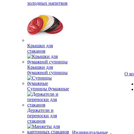
холодных напитков
Крышки для
стаканов
Крышки для
бумажной супницы
О к
Супницы бумажные
Держатели и
переноски для
стаканов
Индивидуальные